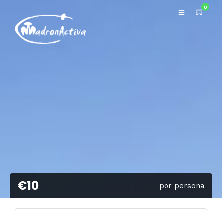
0
€10
por persona