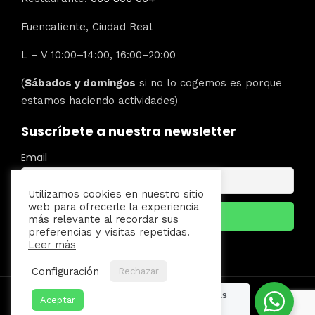
Fuencaliente, Ciudad Real
L – V 10:00–14:00, 16:00–20:00
(
Sábados y domingos
si no lo cogemos es porque
estamos haciendo actividades)
Suscríbete a nuestra newsletter
Email
Utilizamos cookies en nuestro sitio
web para ofrecerle la experiencia
más relevante al recordar sus
preferencias y visitas repetidas.
Leer más
Configuración
Rechazar
¿Necesitas
Aceptar
ayuda?