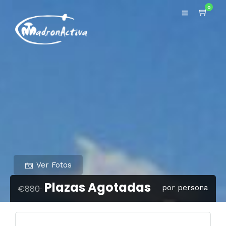
0
Ver Fotos
Plazas Agotadas
€880
por persona